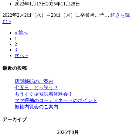
袖
2022年1月17日
2025年11月28日
ル
の
ご
オ
2022年2月2日（水）～28日（月）に卒業袴ご予…
続きを読
予
ー
卒
む »
約
ダ
業
会
« 前へ
ー
袴
1
レ
会
2
ン
3
タ
次へ »
ル
ご
最近の投稿
予
約
店舗移転のご案内
会
七五三、どう祝う？
もうすぐ振袖試着体験会！
ママ振袖のコーディネートのポイント
振袖内覧会のご案内
アーカイブ
2026年8月