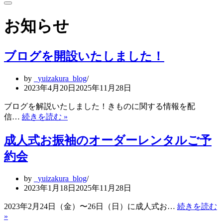
ビ
ナ
ゲ
ビ
お知らせ
ー
ゲ
シ
ー
ョ
シ
ン
ョ
ブログを開設いたしました！
メ
ン
ニ
メ
by
_yuizakura_blog
ュ
ニ
2023年4月20日
2025年11月28日
ー
ュ
ー
ブログを解説いたしました！きものに関する情報を配
ブ
信…
続きを読む »
ロ
グ
成人式お振袖のオーダーレンタルご予
を
約会
開
設
by
_yuizakura_blog
い
2023年1月18日
2025年11月28日
た
し
2023年2月24日（金）〜26日（日）に成人式お…
続きを読む
ま
»
成
し