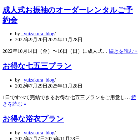
人
た！
成人式お振袖のオーダーレンタルご予
式
お
約会
振
袖
by
_yuizakura_blog
の
2022年9月20日
2025年11月28日
オ
ー
2022年10月14日（金）〜16日（日）に成人式…
続きを読む »
ダ
ー
お得な七五三プラン
レ
ン
by
_yuizakura_blog
タ
2022年7月29日
2025年11月28日
ル
ご
1日ですべて完結できるお得な七五三プランをご用意し…
続
予
お
きを読む »
約
得
会
な
お得な浴衣プラン
七
五
by
_yuizakura_blog
三
2022年7月7日
2025年11月28日