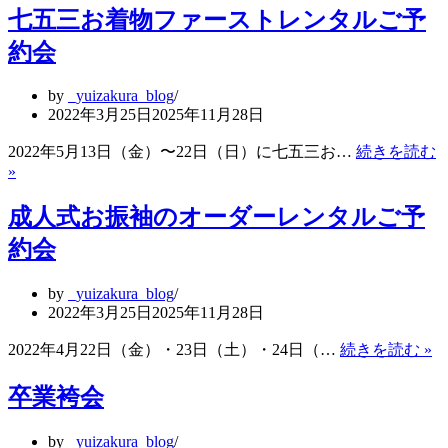
七五三お着物ファーストレンタルご予
式
お
約会
振
袖
by
_yuizakura_blog
の
2022年3月25日
2025年11月28日
オ
ー
2022年5月13日（金）〜22日（日）に七五三お…
続きを読む
ダ
»
七
ー
五
レ
成人式お振袖のオーダーレンタルご予
三
ン
お
約会
タ
着
ル
物
ご
by
_yuizakura_blog
フ
予
2022年3月25日
2025年11月28日
ァ
約
ー
成
2022年4月22日（金）・23日（土）・24日（…
続きを読む »
会
ス
人
ト
式
卒業袴会
レ
お
ン
振
by
_yuizakura_blog
タ