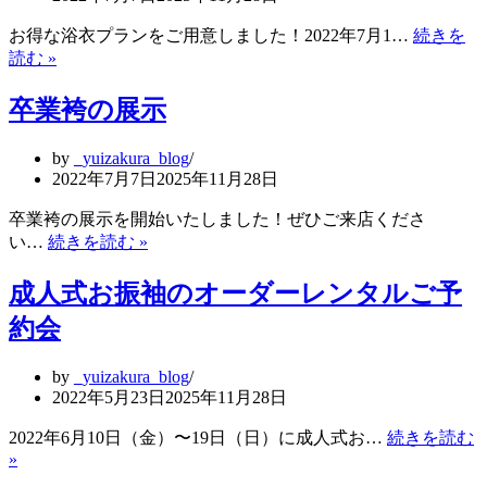
プ
ラ
お得な浴衣プランをご用意しました！2022年7月1…
続きを
ン
お
読む »
得
な
卒業袴の展示
浴
衣
by
_yuizakura_blog
プ
2022年7月7日
2025年11月28日
ラ
ン
卒業袴の展示を開始いたしました！ぜひご来店くださ
卒
い…
続きを読む »
業
袴
成人式お振袖のオーダーレンタルご予
の
約会
展
示
by
_yuizakura_blog
2022年5月23日
2025年11月28日
2022年6月10日（金）〜19日（日）に成人式お…
続きを読む
»
成
人