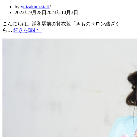
by
yuizakura-staff
2023年9月28日
2023年10月3日
こんにちは。浦和駅前の貸衣装「きものサロン結ざく
店
ら…
続きを読む »
舗
移
転
の
ご
案
内