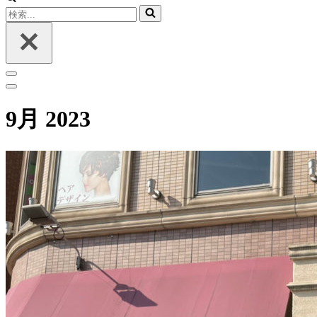
検
索...
ナ
ビ
ナ
ゲ
ビ
9月 2023
ー
ゲ
シ
ー
ョ
シ
ン
ョ
メ
ン
ニ
メ
ュ
ニ
ー
ュ
ー