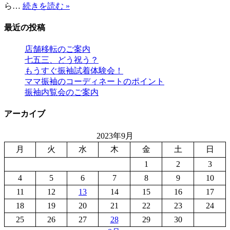
七
ら…
続きを読む »
五
三、
最近の投稿
ど
う
店舗移転のご案内
祝
七五三、どう祝う？
う？
もうすぐ振袖試着体験会！
ママ振袖のコーディネートのポイント
振袖内覧会のご案内
アーカイブ
2023年9月
月
火
水
木
金
土
日
1
2
3
4
5
6
7
8
9
10
11
12
13
14
15
16
17
18
19
20
21
22
23
24
25
26
27
28
29
30