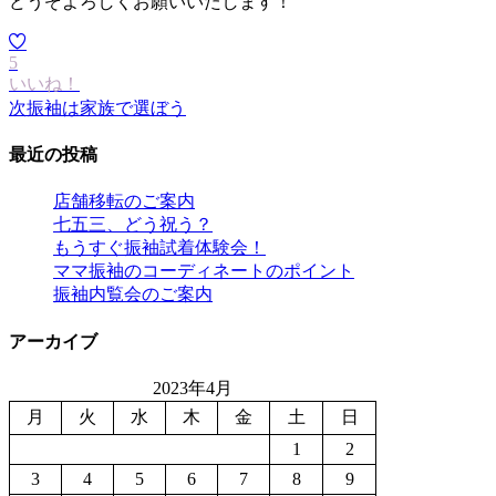
どうぞよろしくお願いいたします！
5
いいね！
次
振袖は家族で選ぼう
最近の投稿
店舗移転のご案内
七五三、どう祝う？
もうすぐ振袖試着体験会！
ママ振袖のコーディネートのポイント
振袖内覧会のご案内
アーカイブ
2023年4月
月
火
水
木
金
土
日
1
2
3
4
5
6
7
8
9