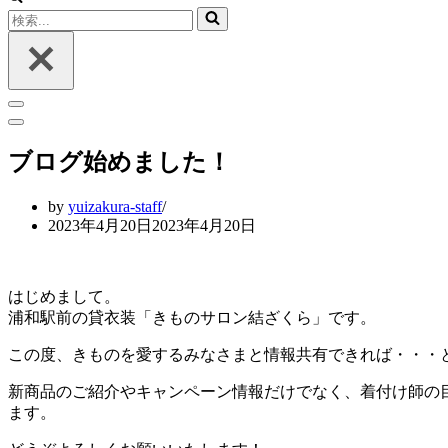
検
索...
ナ
ビ
ナ
ゲ
ビ
ブログ始めました！
ー
ゲ
シ
ー
ョ
シ
by
yuizakura-staff
ン
ョ
2023年4月20日
2023年4月20日
メ
ン
ニ
メ
ュ
ニ
ー
ュ
はじめまして。
ー
浦和駅前の貸衣装「きものサロン結ざくら」です。
この度、きものを愛するみなさまと情報共有できれば・・・
新商品のご紹介やキャンペーン情報だけでなく、着付け師の
ます。